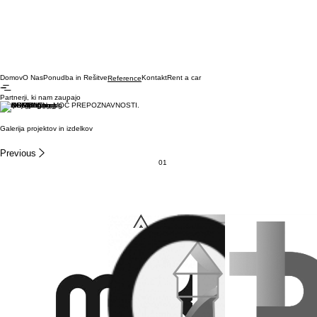
Domov
O Nas
Ponudba in Rešitve
Kontakt
Rent a car
Reference
Partnerji, ki nam zaupajo
Skupaj gradimo MOČ PREPOZNAVNOSTI.
Galerija projektov in izdelkov
Previous
01