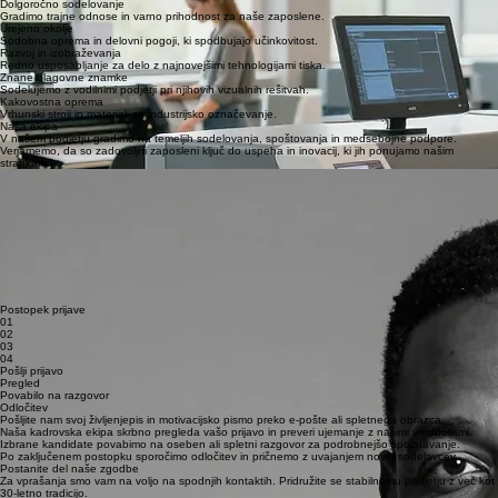
• Odlične komunikacijske veščine
• Poznavanje tekstilnih materialov
Prijavi se
Zakaj izbrati ANTARES?
Stabilno podjetje
Več kot 30 let tradicije in rasti na slovenskem trgu.
Dolgoročno sodelovanje
Gradimo trajne odnose in varno prihodnost za naše zaposlene.
Urejeno okolje
Sodobna oprema in delovni pogoji, ki spodbujajo učinkovitost.
Razvoj in izobraževanja
Redno usposabljanje za delo z najnovejšimi tehnologijami tiska.
Znane blagovne znamke
Sodelujemo z vodilnimi podjetji pri njihovih vizualnih rešitvah.
Kakovostna oprema
Vrhunski stroji in materiali za industrijsko označevanje.
Naša ekipa
V našem podjetju gradimo na temeljih sodelovanja, spoštovanja in medsebojne podpore.
Verjamemo, da so zadovoljni zaposleni ključ do uspeha in inovacij, ki jih ponujamo našim
strankam.
"Delo v podjetju ANTARES mi omogoča nenehen strokovni razvoj in sodelovanje pri vrhunskih
projektih s področja industrijskega označevanja."
Marko Novak
Vodja proizvodnje
"Cenim transparentnost in spoštljiv odnos, ki ga podjetje goji do vseh članov ekipe že vrsto let."
Ana Horvat
Strokovna sodelavka v komerciali
"Dolgoletna stabilnost podjetja mi zagotavlja varno delovno okolje, kjer se moje bogate izkušnje
resnično cenijo."
Janez Kovač
Tehnični svetovalec
Postopek prijave
01
02
03
04
Pošlji prijavo
Pregled
Povabilo na razgovor
Odločitev