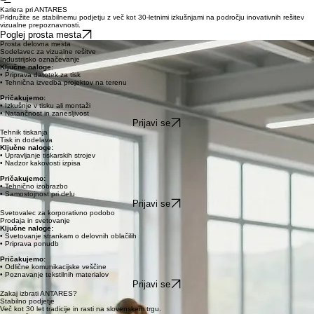
Domov
O Nas
Ponudba in Rešitve
Reference
Kontakt
Rent a car
Kariera pri ANTARES
Pridružite se stabilnemu podjetju z več kot 30-letnimi izkušnjami na področju inovativnih rešitev
vizualne prepoznavnosti.
Poglej prosta mesta
Prosta delovna mesta
Sodelavec za vizualne rešitve
Industrijsko označevanje
Ključne naloge:
• Priprava datotek za tisk
• Tehnična izvedba projektov na terenu
Pričakujemo:
• Izkušnje v tisku ali montaži
• Natančnost in zanesljivost
Prijavi se
Tehnik tiskanja
Tisk in dodelava
Ključne naloge:
• Upravljanje tiskarskih strojev
• Nadzor kakovosti izpisa
Pričakujemo:
• Tehnično izobrazbo
• Samostojnost pri delu
Prijavi se
Svetovalec za korporativno podobo
Prodaja in svetovanje
Ključne naloge:
• Svetovanje strankam o delovnih oblačilih
• Priprava ponudb
Pričakujemo: