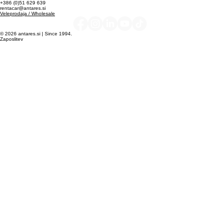
Informacije in administracija
+386 (0)7 47 78 550
office@antares.si
Naročila
order@antares.si
reklame@antares.si
Trgovina OBLACILA-OBUTEV
+386 (0)7 62 05 730
order@antares.si
Rent a car
+386 (0)51 629 639
rentacar@antares.si
Veleprodaja / Wholesale
© 2026 antares.si | Since 1994.
Zaposlitev