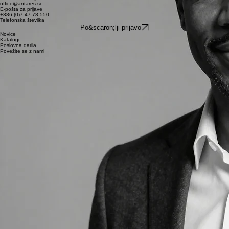
Pošljite nam svoj življenjepis in motivacijsko pismo preko e-pošte ali spletnega obrazca.
Naša kadrovska ekipa skrbno pregleda vašo prijavo in preveri ujemanje z našimi vrednotami.
Izbrane kandidate povabimo na oseben ali spletni razgovor za podrobnejšo spoznavanje.
Po zaključenem postopku sporočimo odločitev in pričnemo z uvajanjem novih sodelavcev.
Postanite del naše zgodbe
Za vprašanja smo vam na voljo na spodnjih kontaktih. Pridružite se stabilnemu podjetju z več kot
30-letno tradicijo.
office@antares.si
E-pošta za prijave
+386 (0)7 47 78 550
Telefonska številka
Po&scaron;lji prijavo
Novice
Katalogi
Poslovna darila
Povežite se z nami